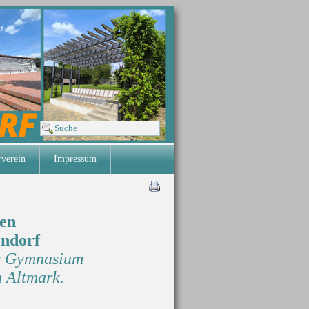
verein
Impressum
en
ndorf
es Gymnasium
 Altmark.