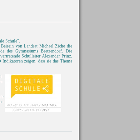
le Schule".
r Beisein von Landrat Michael Ziche die
äude des Gymnasiums Beetzendorf. Die
vertretende Schulleiter Alexander Prinz.
 Indikatoren zeigen, dass sie das Thema
i
n-
de
en