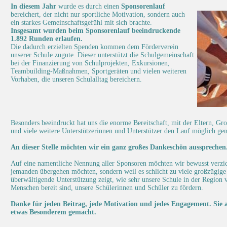
In diesem Jahr
wurde es durch einen
Sponsorenlauf
bereichert, der nicht nur sportliche Motivation, sondern auch
ein starkes Gemeinschaftsgefühl mit sich brachte.
Insgesamt wurden beim Sponsorenlauf beeindruckende
1.892 Runden erlaufen.
Die dadurch erzielten Spenden kommen dem Förderverein
unserer Schule zugute. Dieser unterstützt die Schulgemeinschaft
bei der Finanzierung von Schulprojekten, Exkursionen,
Teambuilding‑Maßnahmen, Sportgeräten und vielen weiteren
Vorhaben, die unseren Schulalltag bereichern.
Besonders beeindruckt hat uns die enorme Bereitschaft, mit der Eltern, Gr
und viele weitere Unterstützerinnen und Unterstützer den Lauf möglich ge
An dieser Stelle möchten wir ein ganz großes Dankeschön aussprechen
Auf eine namentliche Nennung aller Sponsoren möchten wir bewusst verzich
jemanden übergehen möchten, sondern weil es schlicht zu viele großzügig
überwältigende Unterstützung zeigt, wie sehr unsere Schule in der Region v
Menschen bereit sind, unsere Schülerinnen und Schüler zu fördern.
Danke für jeden Beitrag, jede Motivation und jedes Engagement. Sie a
etwas Besonderem gemacht.