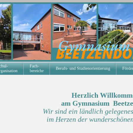
chul-
Fach-
Berufs- und Studienorientierung
Förder
rganisation
bereiche
Herzlich Willkomm
am Gymnasium Beetze
Wir sind ein ländlich gelegen
im Herzen der wunderschönen